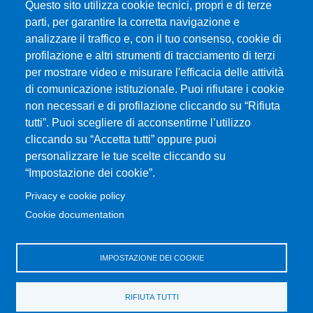
Questo sito utilizza cookie tecnici, propri e di terze
parti, per garantire la corretta navigazione e
Università degli Studi di Messina
analizzare il traffico e, con il tuo consenso, cookie di
Piazza Pugliatti, 1 - 98122 Messina
profilazione e altri strumenti di tracciamento di terzi
Cod. Fiscale 80004070837
per mostrare video e misurare l'efficacia delle attività
P.IVA 00724160833
di comunicazione istituzionale. Puoi rifiutare i cookie
Centralino: 090 676 1
non necessari e di profilazione cliccando su “Rifiuta
tutti”. Puoi scegliere di acconsentirne l’utilizzo
MENÙ SOCIAL
cliccando su “Accetta tutti” oppure puoi
personalizzare le tue scelte cliccando su
“Impostazione dei cookie”.
MENÙ FOOTER 1
Accessibilità
Privacy e cookie policy
Mappa del sito
Cookie documentation
Privacy e cookie policy
Rivedi le tue scelte sui cookie
IMPOSTAZIONE DEI COOKIE
MENÙ FOOTER 2
Portale di Ateneo
RIFIUTA TUTTI
Amministrazione trasparente