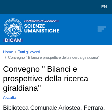
Dottorato in Scienze Umanistiche
Salta al contenuto principale
EN
Home
Tutti gli eventi
Convegno " Bilanci e prospettive della ricerca giraldiana"
Convegno " Bilanci e
prospettive della ricerca
giraldiana"
Ascolta
Biblioteca Comunale Ariostea, Ferrara,